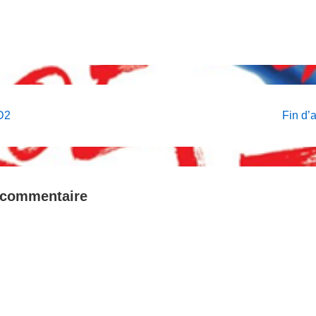
on
Next
D2
Fin d’
Post
is
 commentaire