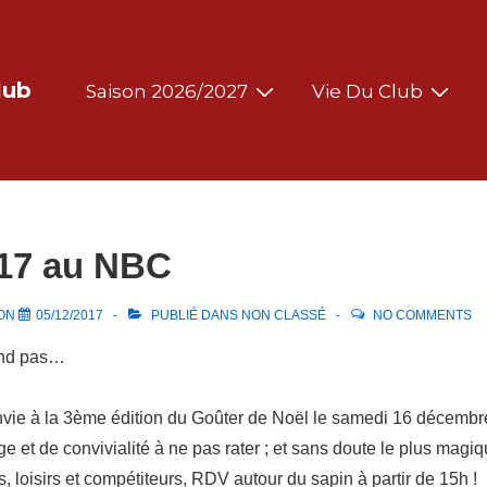
Main
lub
Saison 2026/2027
Vie Du Club
Navigation
017 au NBC
 ON
05/12/2017
PUBLIÉ DANS
NON CLASSÉ
NO COMMENTS
and pas…
ie à la 3ème édition du Goûter de Noël le samedi 16 décembr
 et de convivialité à ne pas rater ; et sans doute le plus magi
s, loisirs et compétiteurs, RDV autour du sapin à partir de 15h !