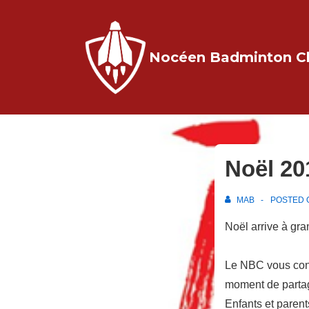
↓
passer
au
Nocéen Badminton C
contenu
principal
Noël 2
MAB
POSTED
Noël arrive à gr
Le NBC vous conv
moment de partage
Enfants et parent