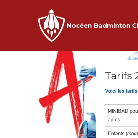
↓
passer
au
Nocéen Badminton C
contenu
principal
Tarifs
Voici les tari
MINIBAD pour 
après
Enfants (
moin