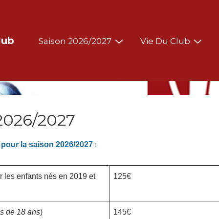
Main
lub
Saison 2026/2027
Vie Du Club
Navigation
 2026/2027
fs pour la saison 2026/2027
:
les enfants nés en 2019 et
125€
s de 18 ans
)
145€