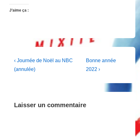
J’aime ça :
Navigation
Previous
Next
‹ Journée de Noël au NBC
Bonne année
Post
Post
de
(annulée)
2022 ›
is
is
l’article
Laisser un commentaire