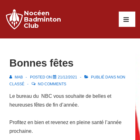
↓
Nocéen
passer
Main
Badminton
au
Club
Navigati
ME
contenu
principal
Bonnes fêtes
MAB
POSTED ON
21/12/2021
PUBLIÉ DANS
NON
CLASSÉ
NO COMMENTS
Le bureau du NBC vous souhaite de belles et
heureuses fêtes de fin d’année.
Profitez en bien et revenez en pleine santé l’année
prochaine.