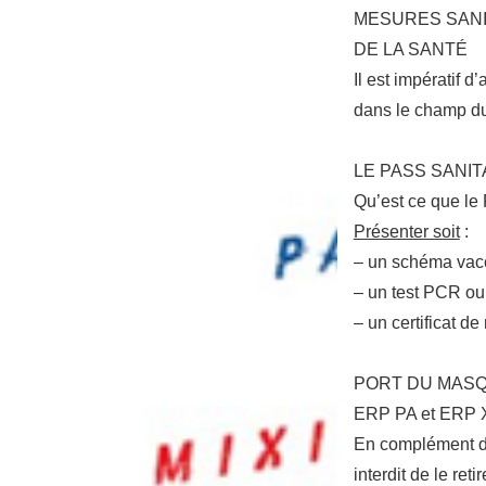
MESURES SANI
DE LA SANTÉ
Il est impératif d
dans le champ du
LE PASS SANIT
Qu’est ce que le 
Présenter soit
:
– un schéma vacc
– un test PCR ou
– un certificat d
PORT DU MAS
ERP PA et ERP 
En complément du 
interdit de le re