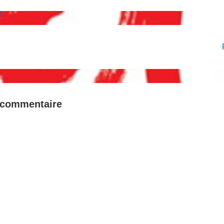
on
 commentaire