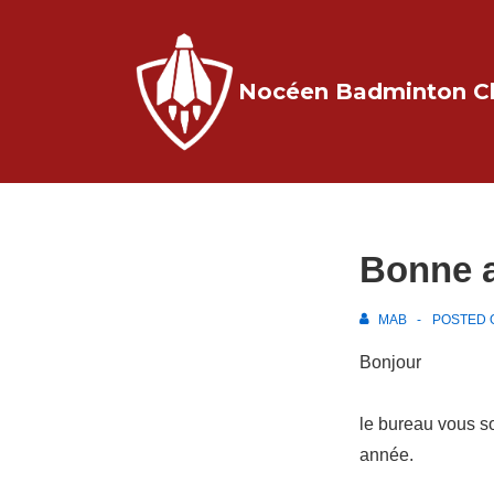
↓
passer
au
Nocéen Badminton C
contenu
principal
Bonne 
MAB
POSTED
Bonjour
le bureau vous so
année.