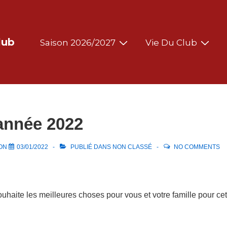
Main
lub
Saison 2026/2027
Vie Du Club
Navigation
année 2022
 ON
03/01/2022
PUBLIÉ DANS
NON CLASSÉ
NO COMMENTS
uhaite les meilleures choses pour vous et votre famille pour ce