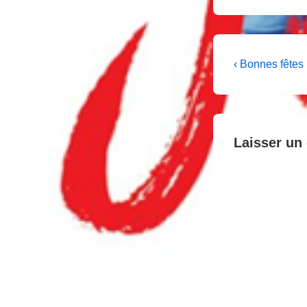
Navigati
Previous
‹ Bonnes fêtes
Post
de
is
l’article
Laisser un