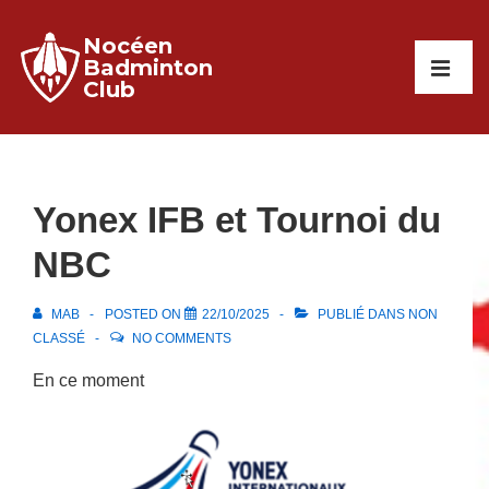
↓
Nocéen
passer
Main
Badminton
au
Club
Navigati
ME
contenu
principal
Yonex IFB et Tournoi du
NBC
MAB
POSTED ON
22/10/2025
PUBLIÉ DANS
NON
CLASSÉ
NO COMMENTS
En ce moment