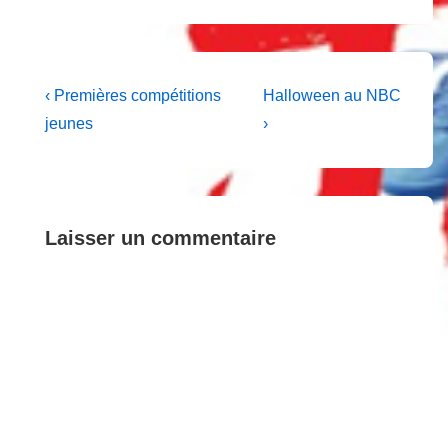
Navigation
Previous
Next
‹ Premières compétitions
Halloween au NBC
Post
Post
de
jeunes
›
is
is
l’article
Laisser un commentaire