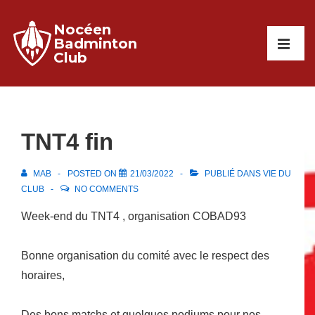
↓
Nocéen
passer
Main
Badminton
au
Club
Navigati
ME
contenu
principal
TNT4 fin
MAB
POSTED ON
21/03/2022
PUBLIÉ DANS
VIE DU
CLUB
NO COMMENTS
Week-end du TNT4 , organisation COBAD93
Bonne organisation du comité avec le respect des
horaires,
Des bons matchs et quelques podiums pour nos