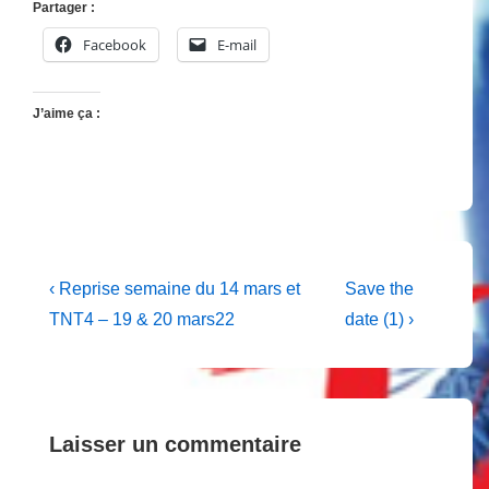
Partager :
Facebook
E-mail
J’aime ça :
Navigation
Previous
Next
‹ Reprise semaine du 14 mars et
Save the
Post
Post
de
TNT4 – 19 & 20 mars22
date (1) ›
is
is
l’article
Laisser un commentaire