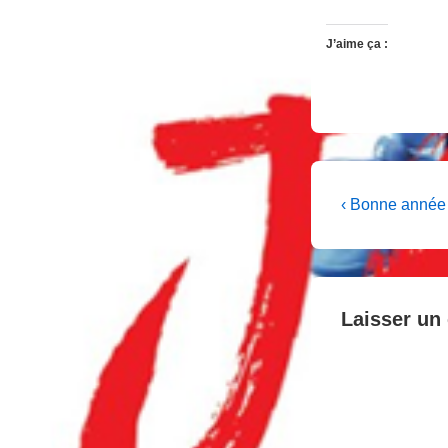
J’aime ça :
Navigati
Previous
‹ Bonne année
Post
de
is
l’article
Laisser un