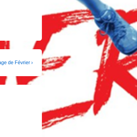
xt
age de Février ›
st