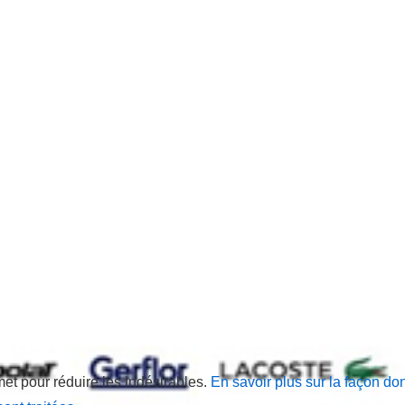
met pour réduire les indésirables.
En savoir plus sur la façon do