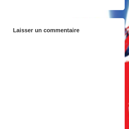
is
is
l’article
Laisser un commentaire