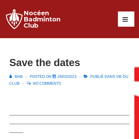
↓
Nocéen
passer
Main
Badminton
au
Club
Navigati
ME
contenu
principal
Save the dates
MAB
POSTED ON
29/03/2023
PUBLIÉ DANS
VIE DU
CLUB
NO COMMENTS
___________________________________________
___________________________________________
_____