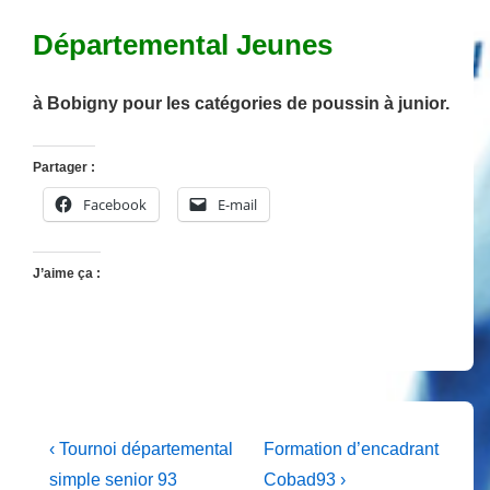
Départemental Jeunes
à Bobigny pour les catégories de poussin à junior.
Partager :
Facebook
E-mail
J’aime ça :
Navigation
Previous
Next
‹ Tournoi départemental
Formation d’encadrant
Post
Post
de
simple senior 93
Cobad93 ›