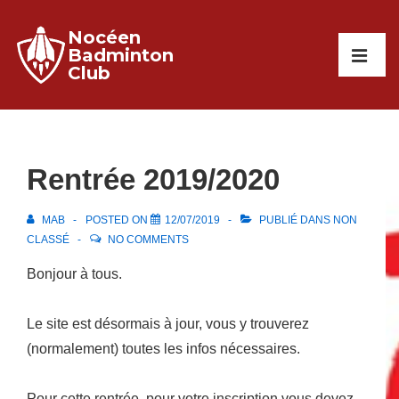
↓
Nocéen
passer
Main
Badminton
au
Club
Navigati
ME
contenu
principal
Rentrée 2019/2020
MAB
POSTED ON
12/07/2019
PUBLIÉ DANS
NON
CLASSÉ
NO COMMENTS
Bonjour à tous.
Le site est désormais à jour, vous y trouverez
(normalement) toutes les infos nécessaires.
Pour cette rentrée, pour votre inscription vous devez