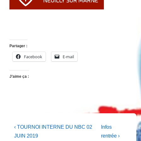
Partager :
Facebook
E-mail
J’aime ça :
Navigation
Previous
Next
‹ TOURNOI INTERNE DU NBC 02
Infos
Post
Post
de
JUIN 2019
rentrée ›