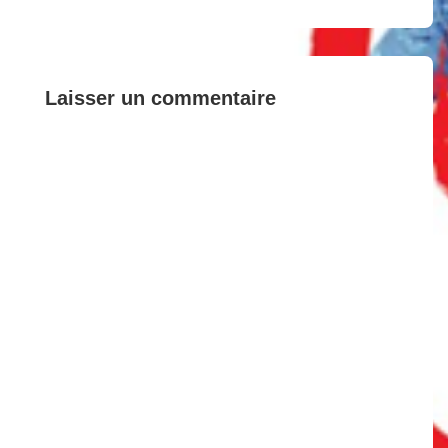
is
is
l’article
Laisser un commentaire