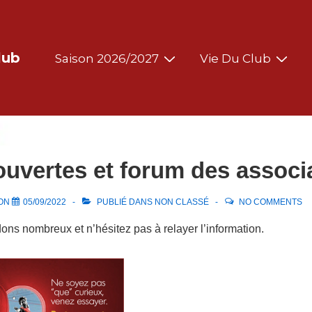
Main
lub
Saison 2026/2027
Vie Du Club
Navigation
ouvertes et forum des associ
 ON
05/09/2022
PUBLIÉ DANS
NON CLASSÉ
NO COMMENTS
ns nombreux et n’hésitez pas à relayer l’information.