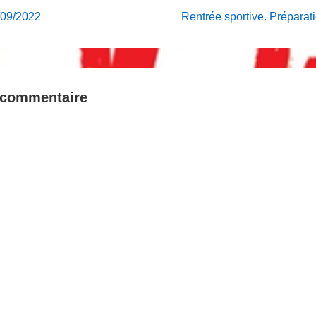
on
Next
5/09/2022
Rentrée sportive. Préparati
Post
is
 commentaire