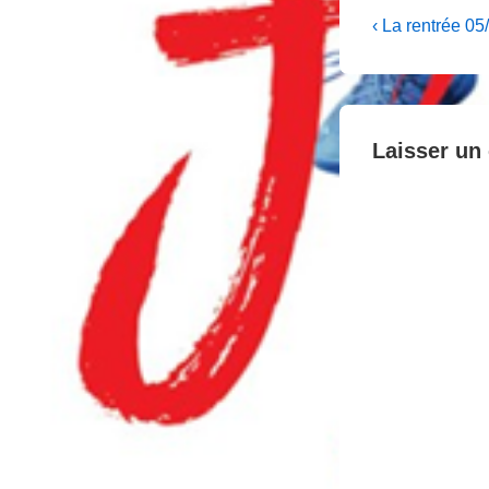
Navigati
Previous
‹ La rentrée 0
Post
de
is
l’article
Laisser un