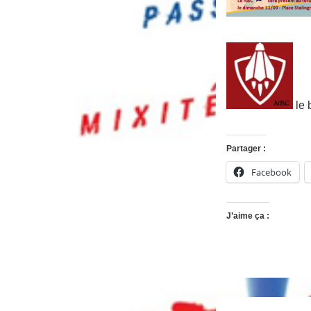
le 
Partager :
Facebook
J’aime ça :