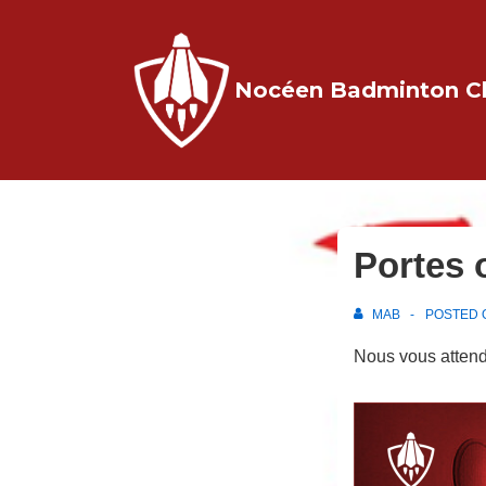
↓
passer
au
Nocéen Badminton C
contenu
principal
Portes 
MAB
POSTED
Nous vous attendo