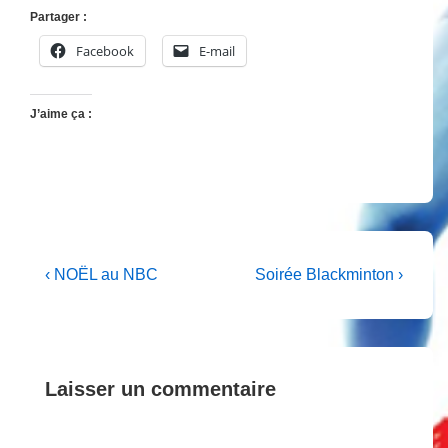
Partager :
Facebook
E-mail
J’aime ça :
Navigation
Previous
Next
‹ NOËL au NBC
Soirée Blackminton ›
Post
Post
de
is
is
l’article
Laisser un commentaire