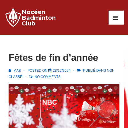
↓
Nocéen
passer
Main
Badminton
au
Club
Navigati
ME
contenu
principal
Fêtes de fin d’année
MAB
POSTED ON
23/12/2024
PUBLIÉ DANS
NON
CLASSÉ
NO COMMENTS