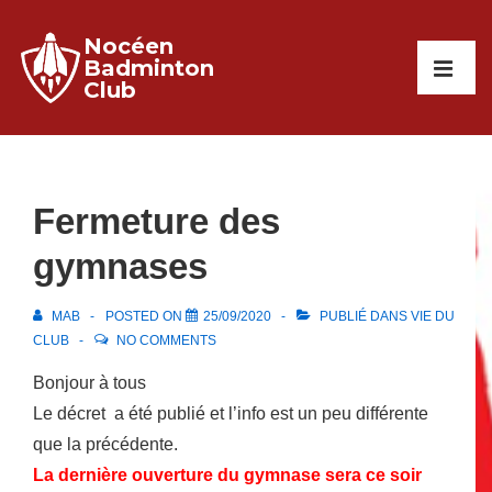
↓
Nocéen
passer
Main
Badminton
au
Club
Navigati
ME
contenu
principal
Fermeture des
gymnases
MAB
POSTED ON
25/09/2020
PUBLIÉ DANS
VIE DU
CLUB
NO COMMENTS
Bonjour à tous
Le décret a été publié et l’info est un peu différente
que la précédente.
La dernière ouverture du gymnase sera ce soir