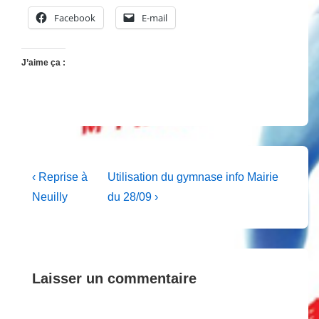
Facebook
E-mail
J’aime ça :
Navigation
Previous
Next
‹ Reprise à
Utilisation du gymnase info Mairie
Post
Post
de
Neuilly
du 28/09 ›
is
is
l’article
Laisser un commentaire