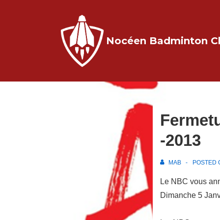
↓
passer
au
Nocéen Badminton C
contenu
principal
Fermetu
-2013
MAB
POSTED
Le NBC vous ann
Dimanche 5 Janvi