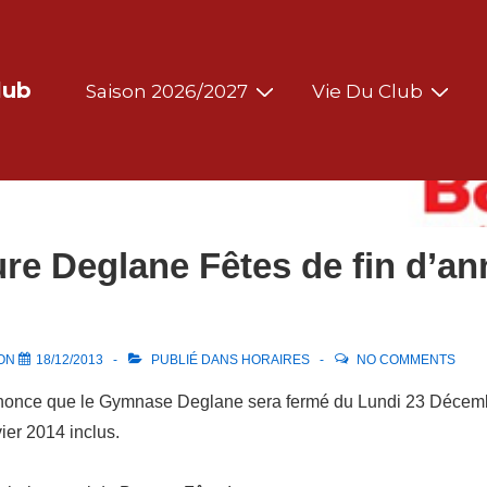
Main
lub
Saison 2026/2027
Vie Du Club
Navigation
re Deglane Fêtes de fin d’an
 ON
18/12/2013
PUBLIÉ DANS
HORAIRES
NO COMMENTS
once que le Gymnase Deglane sera fermé du Lundi 23 Décem
er 2014 inclus.