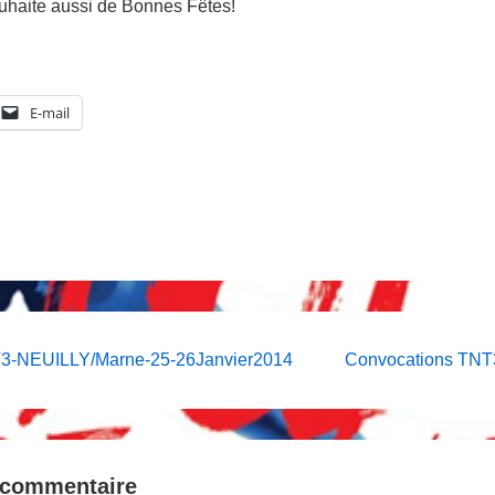
haite aussi de Bonnes Fêtes!
E-mail
on
Next
T3-NEUILLY/Marne-25-26Janvier2014
Convocations TNT3
Post
is
 commentaire