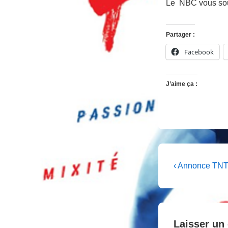
Le NBC vous sou
Partager :
Facebook
J’aime ça :
Navigati
Previous
‹ Annonce TN
Post
de
is
l’article
Laisser un