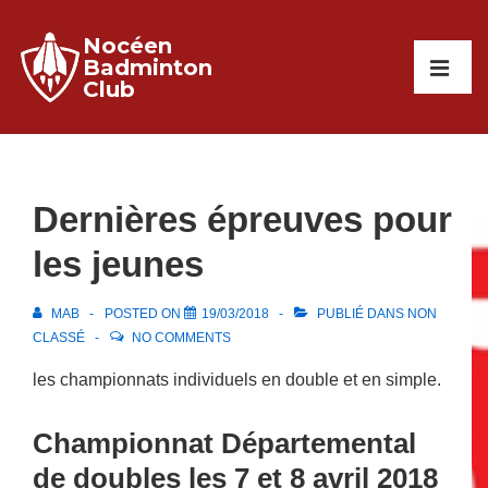
↓
Nocéen
passer
Main
Badminton
au
Club
Navigati
ME
contenu
principal
Dernières épreuves pour
les jeunes
MAB
POSTED ON
19/03/2018
PUBLIÉ DANS
NON
CLASSÉ
NO COMMENTS
les championnats individuels en double et en simple.
Championnat Départemental
de doubles les 7 et 8 avril 2018