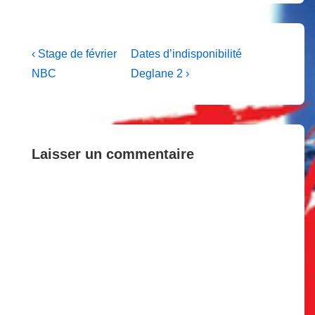
Navigation
Previous
Next
‹ Stage de février
Dates d’indisponibilité
Post
Post
de
NBC
Deglane 2 ›
is
is
l’article
Laisser un commentaire