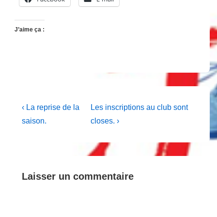
J’aime ça :
Navigation
Previous
Next
‹ La reprise de la
Les inscriptions au club sont
Post
Post
de
saison.
closes. ›
is
is
l’article
Laisser un commentaire