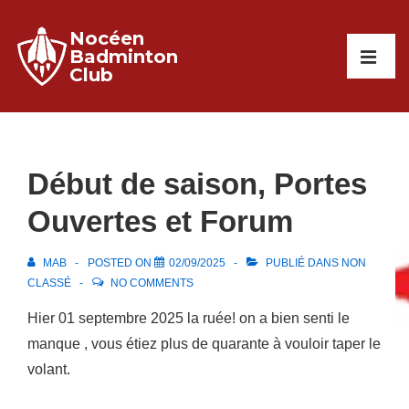
↓
Nocéen
passer
Main
Badminton
au
Club
Navigati
ME
contenu
principal
Début de saison, Portes
Ouvertes et Forum
MAB
POSTED ON
02/09/2025
PUBLIÉ DANS
NON
CLASSÉ
NO COMMENTS
Hier 01 septembre 2025 la ruée! on a bien senti le
manque , vous étiez plus de quarante à vouloir taper le
volant.