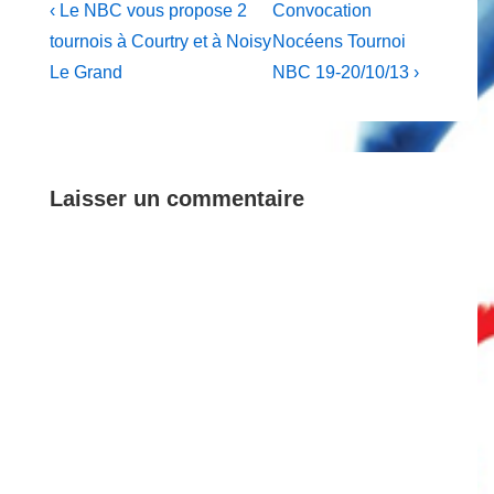
Navigation
Previous
Next
‹ Le NBC vous propose 2
Convocation
Post
Post
de
tournois à Courtry et à Noisy
Nocéens Tournoi
is
is
Le Grand
NBC 19-20/10/13 ›
l’article
Laisser un commentaire