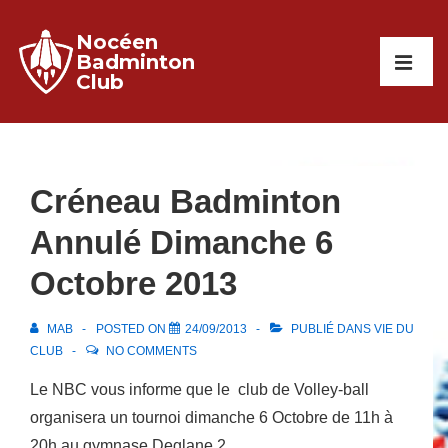
↓
Nocéen
passer
Main
Badminton
au
Club
Navigati
ME
contenu
principal
Créneau Badminton
Annulé Dimanche 6
Octobre 2013
MAB
POSTED ON
24/09/2013
PUBLIÉ DANS
VIE DU
CLUB
NO COMMENTS
Le NBC vous informe que le club de Volley-ball
organisera un tournoi dimanche 6 Octobre de 11h à
20h au gymnase Deglane 2.