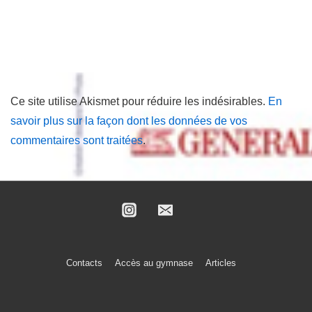
Ce site utilise Akismet pour réduire les indésirables.
En
savoir plus sur la façon dont les données de vos
commentaires sont traitées
.
Menu
Contacts
Accès au gymnase
Articles
du
bas