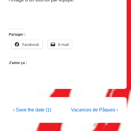
Partager :
Facebook
E-mail
J’aime ça :
Navigation
Previous
Next
‹ Save the date (1)
Vacances de Pâques ›
Post
Post
de
is
is
l’article