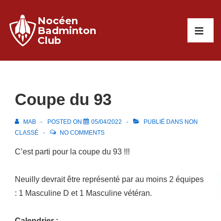
↓
Nocéen
passer
Main
Badminton
au
Club
Navigati
ME
contenu
principal
Coupe du 93
MAB
POSTED ON
05/04/2022
PUBLIÉ DANS
NON
CLASSÉ
NO COMMENTS
C’est parti pour la coupe du 93 !!!
Neuilly devrait être représenté par au moins 2 équipes
: 1 Masculine D et 1 Masculine vétéran.
Calendrier :