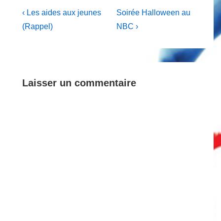
Navigation
Previous
Next
‹ Les aides aux jeunes
Soirée Halloween au
Post
Post
de
(Rappel)
NBC ›
is
is
l’article
Laisser un commentaire