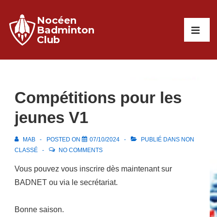
↓
Nocéen
passer
Main
Badminton
au
Club
Navigati
ME
contenu
principal
Compétitions pour les
jeunes V1
MAB
POSTED ON
07/10/2024
PUBLIÉ DANS
NON
CLASSÉ
NO COMMENTS
Vous pouvez vous inscrire dès maintenant sur
BADNET ou via le secrétariat.
Bonne saison.