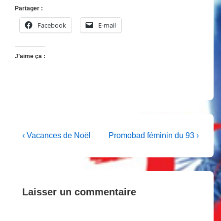
Partager :
Facebook
E-mail
J’aime ça :
Navigation
Previous
Next
‹ Vacances de Noël
Promobad féminin du 93 ›
Post
Post
de
is
is
l’article
Laisser un commentaire