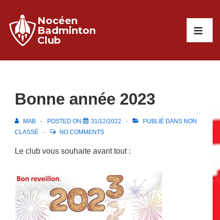
↓
Nocéen
passer
Main
Badminton
au
Club
Navigati
ME
contenu
principal
Bonne année 2023
MAB
POSTED ON
31/12/2022
PUBLIÉ DANS
NON
CLASSÉ
NO COMMENTS
Le club vous souhaite avant tout :