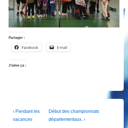
Partager :
Facebook
E-mail
J’aime ça :
Navigation
Previous
Next
‹ Pendant les
Début des championnats
Post
Post
de
vacances
départementaux. ›
is
is