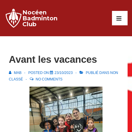
↓
Nocéen
passer
Main
Badminton
au
Club
Navigati
ME
contenu
principal
Avant les vacances
MAB
POSTED ON
23/10/2023
PUBLIÉ DANS
NON
CLASSÉ
NO COMMENTS