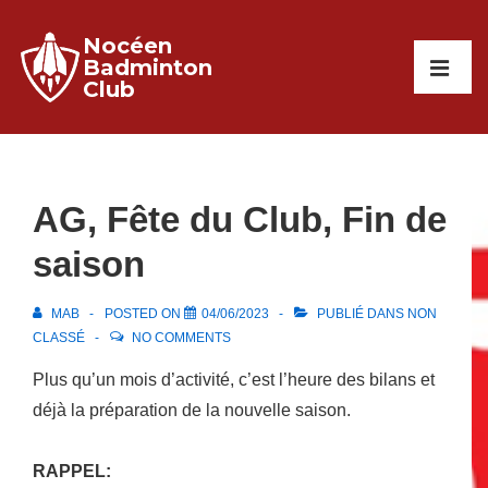
↓
Nocéen
passer
Main
Badminton
au
Club
Navigati
ME
contenu
principal
AG, Fête du Club, Fin de
saison
MAB
POSTED ON
04/06/2023
PUBLIÉ DANS
NON
CLASSÉ
NO COMMENTS
Plus qu’un mois d’activité, c’est l’heure des bilans et
déjà la préparation de la nouvelle saison.
RAPPEL: