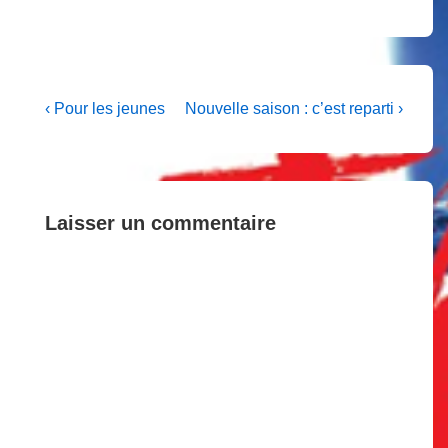
Navigation
Previous
Next
‹ Pour les jeunes
Nouvelle saison : c’est reparti ›
Post
Post
de
is
is
l’article
Laisser un commentaire