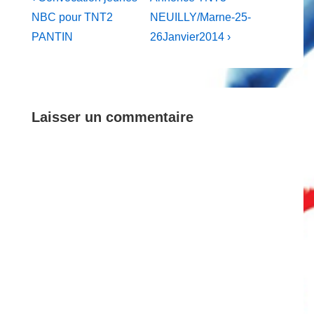
Post
Post
de
NBC pour TNT2
NEUILLY/Marne-25-
is
is
PANTIN
26Janvier2014 ›
l’article
Laisser un commentaire