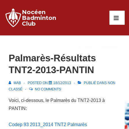
↓
Nocéen
passer
Main
Badminton
au
Club
Navigati
ME
contenu
principal
Palmarès-Résultats
TNT2-2013-PANTIN
MAB
POSTED ON
18/12/2013
PUBLIÉ DANS
NON
CLASSÉ
NO COMMENTS
Voici, ci-dessous, le Palmarès du TNT2-2013 à
PANTIN:
Codep 93 2013_2014 TNT2 Palmarès