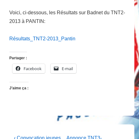
Voici, ci-dessous, les Résultats sur Badnet du TNT2-
2013 à PANTIN:
Résultats_TNT2-2013_Pantin
Partager :
Facebook
E-mail
J’aime ça :
Navigation
Previous
Next
‹ Convocation jeunes
Annonce TNT3-