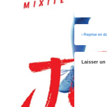
Navigati
Previous
‹ Reprise en d
Post
de
is
l’article
Laisser un