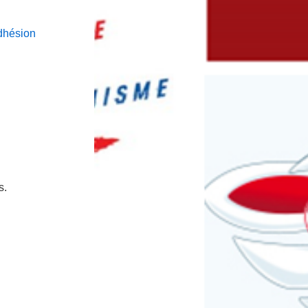
adhésion
s.