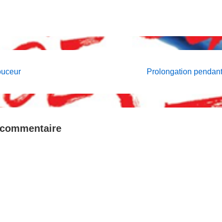
on
Next
ouceur
Prolongation pendant
Post
is
 commentaire