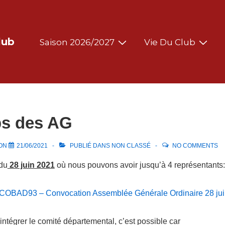
Main
lub
Saison 2026/2027
Vie Du Club
Navigation
ps des AG
 ON
21/06/2021
PUBLIÉ DANS
NON CLASSÉ
NO COMMENTS
du
28 juin 2021
où nous pouvons avoir jusqu’à 4 représentants:
COBAD93 – Convocation Assemblée Générale Ordinaire 28 ju
 intégrer le comité départemental, c’est possible car