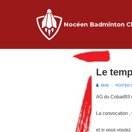
↓
passer
au
Nocéen Badminton C
contenu
principal
Le tem
MAB
POSTED
AG du Cobad93 
La convocation ,
et si vous voulez