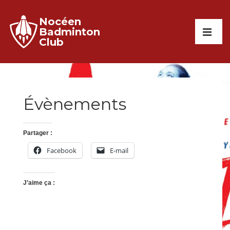
↓
Nocéen
passer
Main
Badminton
au
Club
Navigati
ME
contenu
principal
Évènements
Partager :
Facebook
E-mail
J’aime ça :