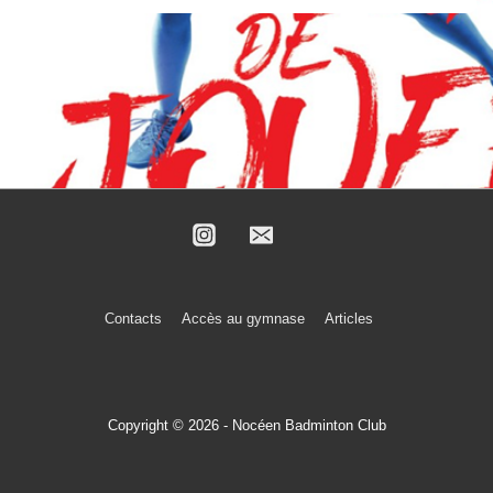
Menu
Contacts
Accès au gymnase
Articles
du
bas
de
Copyright © 2026 - Nocéen Badminton Club
page