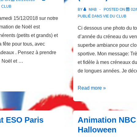
U CLUB
BY
MAB
POSTED ON
02/
PUBLIÉ DANS
VIE DU CLUB
amedi 15/12/2018 sur notre
mation de Noël est
Ci dessous une photo du tou
rents (petits et grands) et
d’année du créneau du ven
a fête pour tous, avec
superbe ambiance pour clo
adeaux . Pensez à prendre
sportive. Mon message: Trè
 Noël et …
et fidèle à mes créneaux d
de longues années. Je dé
Les
Read more »
habitués
du
vendredi
at ESO Paris
Animation NBC
(Mouss)
Halloween