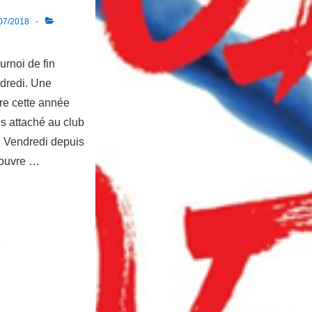
07/2018
rnoi de fin
dredi. Une
re cette année
s attaché au club
u Vendredi depuis
couvre …