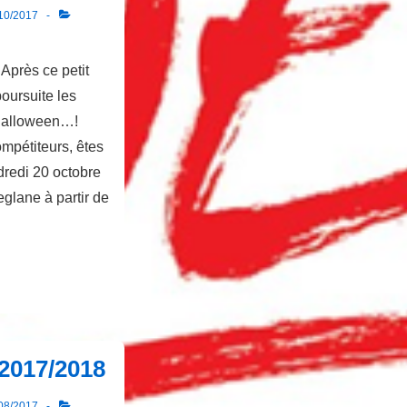
10/2017
 Après ce petit
oursuite les
 Halloween…!
compétiteurs, êtes
redi 20 octobre
lane à partir de
2017/2018
08/2017