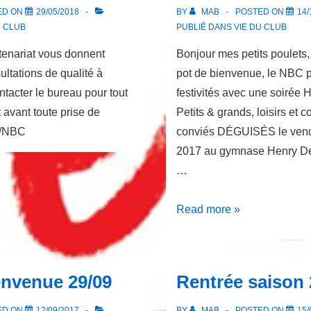
ED ON
29/05/2018
BY
MAB
POSTED ON
14/
U CLUB
PUBLIÉ DANS
VIE DU CLUB
at vous donnent
Bonjour mes petits poulets,
ltations de qualité à
pot de bienvenue, le NBC p
ntacter le bureau pour tout
festivités avec une soirée
 avant toute prise de
Petits & grands, loisirs et 
GG/NBC
conviés DÉGUISÉS le vend
2017 au gymnase Henry Deg
…
Animation
Read more »
NBC
Halloween
envenue 29/09
Rentrée saison 
ED ON
12/09/2017
BY
MAB
POSTED ON
15/