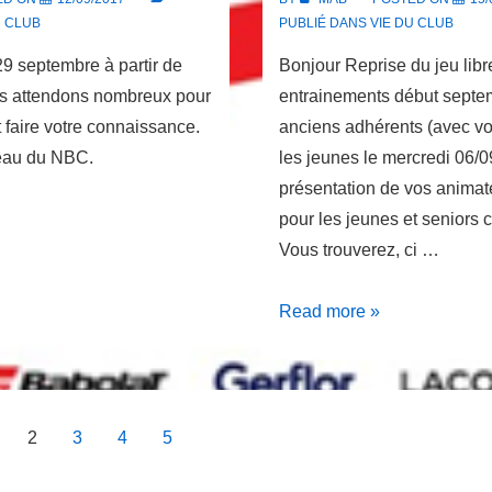
U CLUB
PUBLIÉ DANS
VIE DU CLUB
ptembre à partir de
Bonjour Reprise du jeu libr
s attendons nombreux pour
entrainements début septe
 faire votre connaissance.
anciens adhérents (avec vot
reau du NBC.
les jeunes le mercredi 06/0
présentation de vos animat
pour les jeunes et seniors 
Vous trouverez, ci …
Rentrée
Read more »
saison
2017/2018
on
2
3
4
5