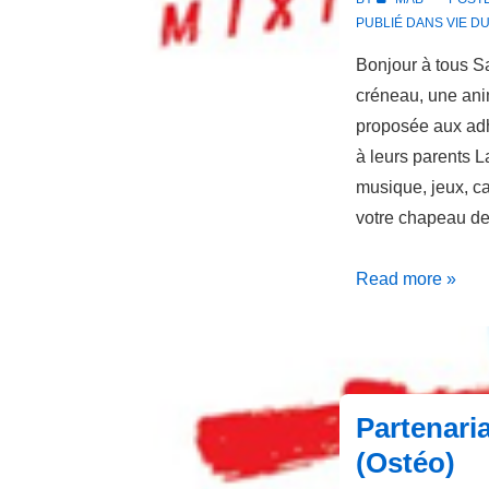
2019
PUBLIÉ DANS
VIE D
Bonjour à tous S
créneau, une ani
proposée aux adhé
à leurs parents L
musique, jeux, c
votre chapeau de
Goûter
Read more »
de
Noël
au
NBC
Partenari
(Ostéo)