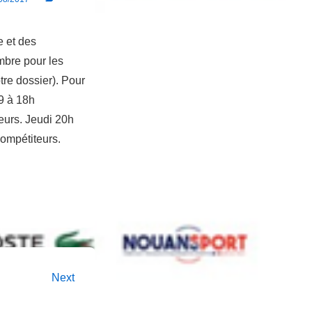
e et des
mbre pour les
re dossier). Pour
9 à 18h
eurs. Jeudi 20h
compétiteurs.
Next