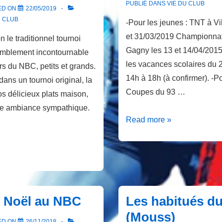
PUBLIÉ DANS
VIE DU CLUB
ED ON
22/05/2019
U CLUB
-Pour les jeunes : TNT à V
et 31/03/2019 Championnat
on le traditionnel tournoi
Gagny les 13 et 14/04/201
emblement incontournable
les vacances scolaires du 
rs du NBC, petits et grands.
14h à 18h (à confirmer). -Po
ans un tournoi original, la
Coupes du 93 …
s délicieux plats maison,
ne ambiance sympathique.
Infos
Read more »
diverses
e Noël au NBC
Les habitués du
(Mouss)
ED ON
26/11/2018