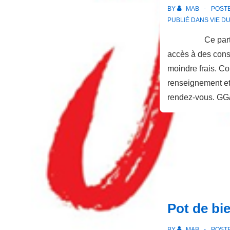
BY
MAB
POST
PUBLIÉ DANS
VIE D
Ce partenari
accès à des consu
moindre frais. Co
renseignement et
rendez-vous. 
Pot de bi
BY
MAB
POST