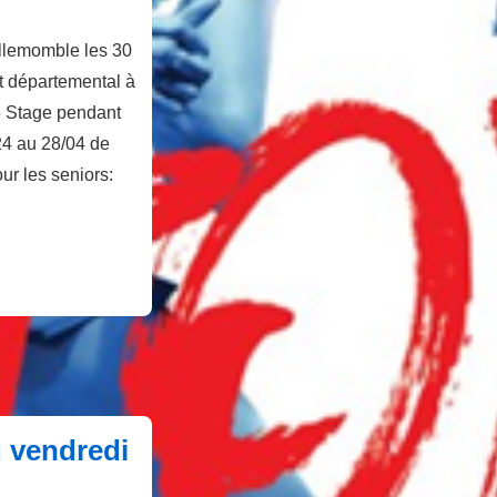
illemomble les 30
 départemental à
5 Stage pendant
24 au 28/04 de
ur les seniors:
 vendredi