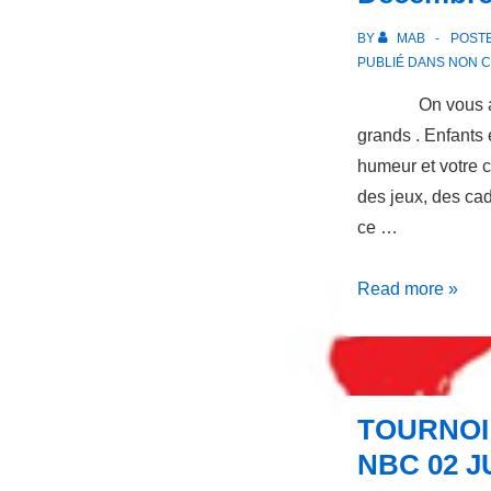
BY
MAB
POST
PUBLIÉ DANS
NON C
On vous attend
grands . Enfants 
humeur et votre 
des jeux, des ca
ce …
Noël
Read more »
au
NBC
21
Décembre
TOURNOI
2019
NBC 02 J