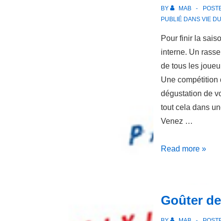
BY
MAB
POST
PUBLIÉ DANS
VIE D
Pour finir la sais
interne. Un rass
de tous les joueu
Une compétition d
dégustation de vo
tout cela dans u
Venez …
TOURNOI
Read more »
INTERNE
DU
NBC
Goûter d
02
JUIN
BY
MAB
POST