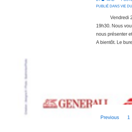
PUBLIÉ DANS
VIE D
Vendredi 29 se
19h30. Nous vou
nous présenter et
A bientôt. Le bu
Paginati
Previous
1
des