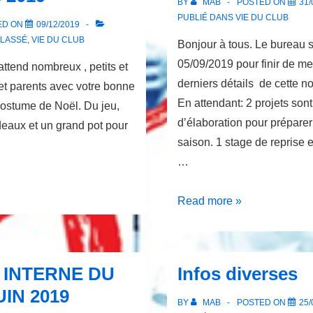
BY
MAB
POSTED ON
31/
PUBLIÉ DANS
VIE DU CLUB
ED ON
09/12/2019
LASSÉ
,
VIE DU CLUB
Bonjour à tous. Le bureau s
05/09/2019 pour finir de me
 nombreux , petits et
derniers détails de cette n
et parents avec votre bonne
En attendant: 2 projets son
costume de Noël. Du jeu,
d’élaboration pour préparer
deaux et un grand pot pour
saison. 1 stage de reprise 
…
Infos
Read more »
rentrée
 INTERNE DU
Infos diverses
UIN 2019
BY
MAB
POSTED ON
25/